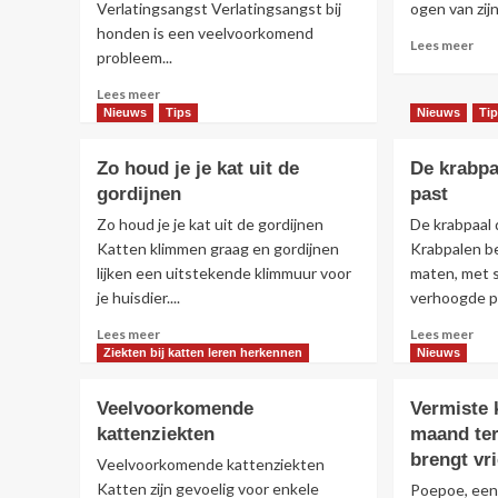
Verlatingsangst Verlatingsangst bij
ogen van zijn
gev
honden is een veelvoorkomend
aan
Lee
Lees meer
probleem...
een
mee
kat
ove
Lees
Lees meer
Zo
meer
Nieuws
Tips
Nieuws
Ti
maa
over
je
Maine
Zo houd je je kat uit de
De krabpaa
het
Coon
per
gordijnen
past
voor
fot
honden
Zo houd je je kat uit de gordijnen
De krabpaal d
van
met
Katten klimmen graag en gordijnen
Krabpalen be
jou
verlatingsangst
lijken een uitstekende klimmuur voor
maten, met s
kat
je huisdier....
verhoogde p
Lees
Lee
Lees meer
Lees meer
meer
mee
Ziekten bij katten leren herkennen
Nieuws
over
ove
Zo
De
Veelvoorkomende
Vermiste 
houd
kra
kattenziekten
maand ter
je
die
je
brengt vr
bij
Veelvoorkomende kattenziekten
kat
jou
Katten zijn gevoelig voor enkele
Poepoe, een v