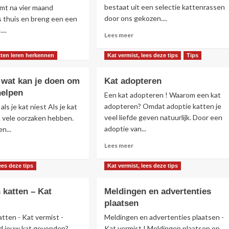
bestaat uit een selectie kattenrassen
omt na vier maand
als
t
door ons gekozen....
 thuis en breng een een
huisdier
...
Lees
Lees meer
meer
s
over
r
atten leren herkennen
Kat vermist, lees deze tips
Tips
Top
r
10
miste
, wat kan je doen om
Kat adopteren
van
helpen
slimste
t
Een kat adopteren ! Waarom een kat
kattenrassen
adopteren? Omdat adoptie katten je
ls je kat niest Als je kat
veel liefde geven natuurlijk. Door een
it vele oorzaken hebben.
nd
adoptie van...
n...
ug
r
Lees
s
Lees meer
s
meer
r
over
r
ees deze tips
Kat vermist, lees deze tips
ngt
Kat
ndje
adopteren
t,
katten – Kat
Meldingen en advertenties
e
plaatsen
tten - Kat vermist -
Meldingen en advertenties plaatsen -
n
d jouw kat gevonden?
Kat vermist ! Meldingen plaatsen op