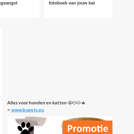
ngsangst
fotoboek van jouw kat
Nieuws
Vloerverwarming:
ideaal voor katten
1
Nieuws
De 5 leukste dingen om
te geven aan een
kattenliefhebber
2
Nieuws
Tips
Je kat optimaal
beschermd! 4
voordelen van een
3
verzekering voor je
Alles voor honden en katten
🤩😽🐶🔥
huisdier
⭐️
www.bopets.eu
Gedrag bij katten
Nieuws
Maine Coon voor
honden met
verlatingsangst
4