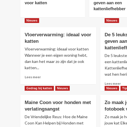
voor katten
geven aan een
kattenliefhebber
Nieuws
Nieuws
Vloerverwarming: ideaal voor
De 5 leuk
katten
geven aan
kattenlie
Vloerverwarming: ideaal voor katten
Wanneer je een eigen woning hebt,
De 5 leukst
dan kan het maar zo zijn dat je ook
een kattenl
katten...
Kattenliefhe
wat hen heri
Lees
Lees meer
meer
Lee
Lees meer
over
mee
Gedrag bij katten
Nieuws
Nieuws
Ti
Vloerverwarming:
ove
ideaal
De
Maine Coon voor honden met
Zo maak j
voor
5
verlatingsangst
katten
fotoboek 
leu
din
De Vriendelijke Reus: Hoe de Maine
Zo maak je h
om
Coon Kan Helpen bij Honden met
jouw kat Elke
te