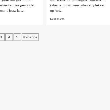
 advertenties gevonden
internet Er zijn veel sites en plekken
emand jouw kat...
op het...
helpen
s
Lees
Lees meer
r
meer
r
over
onden
Meldingen
hten
ten
en
3
4
5
Volgende
advertenties
ering
plaatsen
mist