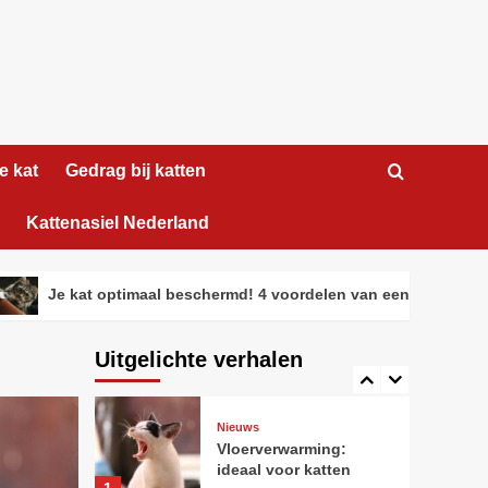
kattenliefhebber
2
Nieuws
Tips
Je kat optimaal
beschermd! 4
voordelen van een
3
verzekering voor je
huisdier
e kat
Gedrag bij katten
Gedrag bij katten
Nieuws
Maine Coon voor
honden met
Kattenasiel Nederland
verlatingsangst
4
e kat optimaal beschermd! 4 voordelen van een verzekering voor 
Nieuws
Tips
Zo maak je het perfecte
fotoboek van jouw kat
Uitgelichte verhalen
5
Nieuws
Vloerverwarming:
ideaal voor katten