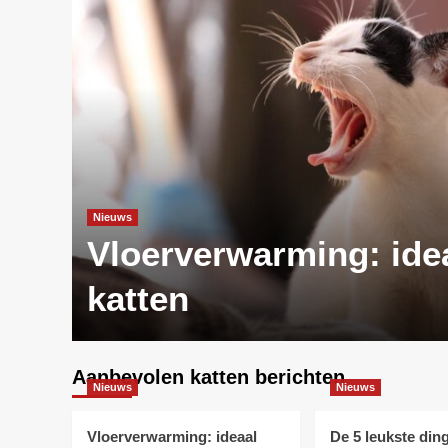
Nieuws
oek
Vloerverwarming: ide
katten
Aanbevolen katten berichten
Nieuws
Nieuws
Vloerverwarming: ideaal
De 5 leukste din