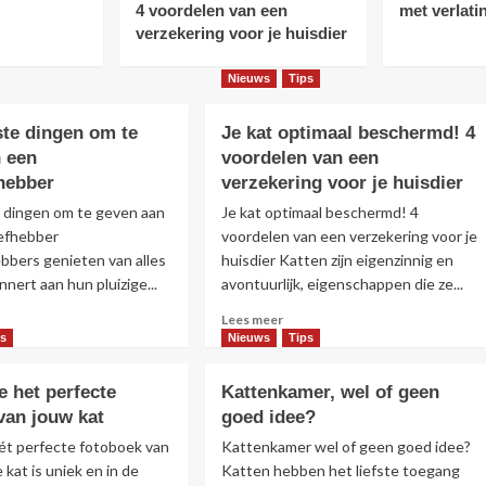
4 voordelen van een
met verlati
verzekering voor je huisdier
Nieuws
Tips
ste dingen om te
Je kat optimaal beschermd! 4
 een
voordelen van een
fhebber
verzekering voor je huisdier
e dingen om te geven aan
Je kat optimaal beschermd! 4
iefhebber
voordelen van een verzekering voor je
bbers genieten van alles
huisdier Katten zijn eigenzinnig en
nnert aan hun pluizige...
avontuurlijk, eigenschappen die ze...
s
Lees
Lees meer
r
meer
ps
Nieuws
Tips
r
over
Je
e het perfecte
Kattenkamer, wel of geen
kat
van jouw kat
goed idee?
kste
optimaal
gen
beschermd!
ét perfecte fotoboek van
Kattenkamer wel of geen goed idee?
4
 kat is uniek en in de
Katten hebben het liefste toegang
voordelen