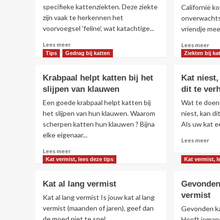
uit
kat
specifieke kattenziekten. Deze ziekte
Californië k
de
pas
zijn vaak te herkennen het
onverwachts
gordijnen
voorvoegsel 'feline', wat katachtige...
vriendje mee.
Lees
Lee
Lees meer
Lees meer
meer
mee
Tips
Gedrag bij katten
Ziekten bij k
over
ove
Veelvoorkomende
Ver
Krabpaal helpt katten bij het
Kat niest
kattenziekten
kat
slijpen van klauwen
dit te ver
kom
na
Een goede krabpaal helpt katten bij
Wat te doen a
4
het slijpen van hun klauwen. Waarom
niest, kan d
maa
scherpen katten hun klauwen ? Bijna
Als uw kat ee
ter
elke eigenaar...
naa
Lee
Lees meer
hui
mee
Lees
Lees meer
en
ove
meer
Kat vermist, lees deze tips
Kat vermist, l
bre
Kat
over
vrie
nies
Krabpaal
Kat al lang vermist
Gevonden 
me
wat
helpt
vermist
kan
katten
Kat al lang vermist Is jouw kat al lang
je
bij
vermist (maanden of jaren), geef dan
Gevonden ka
doe
het
de moed niet te snel...
Heeft ieman