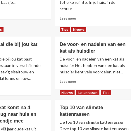
 baasje...
tot elke ruimte. In je huis, in de
en
van
schuur...
een
s
verzekering
r
Lees
Lees meer
tenliefhebber
voor
r
meer
je
over
ps
Tips
Nieuws
huisdier
k
Kattenkamer,
wel
l die bij jou kat
De voor- en nadelen van een
of
fecte
kat als huisdier
geen
oboek
goed
ie bij jou kat past
De voor- en nadelen van een kat als
idee?
staan in verschillende
huisdier Het hebben van een kat als
w
tevig sisaltouw en
huisdier kent vele voordelen, niet...
latforms om uw...
Lees
Lees meer
meer
s
over
r
Nieuws
kattenrassen
Tips
De
r
voor-
kat komt na 4
Top 10 van slimste
en
bpaal
ug naar huis en
kattenrassen
nadelen
van
iendje mee
De top 10 van slimste kattenrassen
een
Deze top 10 van slimste kattenrassen
ijf jaar oude kat uit
kat