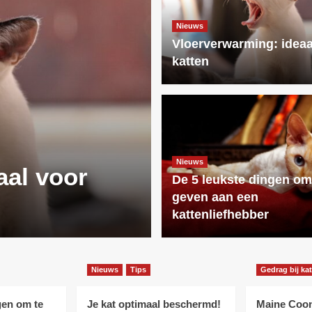
Nieuws
Vloerverwarming: ideaa
katten
Nieuws
Nieuws
aal voor
De 5 leukste
De 5 leukste dingen om
geven aan een
aan een katt
kattenliefhebber
Nieuws
Tips
Gedrag bij ka
gen om te
Je kat optimaal beschermd!
Maine Coo