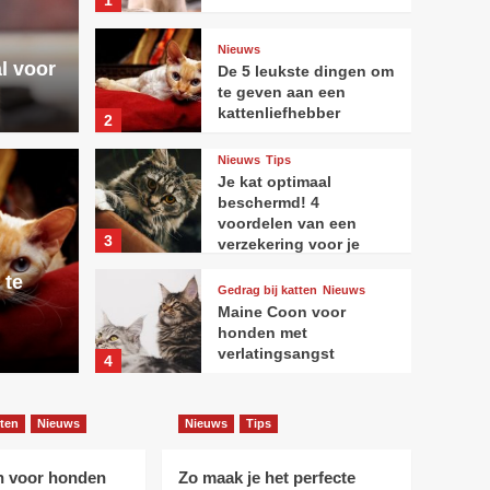
1
Nieuws
l voor
De 5 leukste dingen om
te geven aan een
kattenliefhebber
2
Nieuws
Tips
Je kat optimaal
Nieuws
T
beschermd! 4
Je k
voordelen van een
3
verzekering voor je
 dingen om te geven
huisdier
voor
 te
Gedrag bij katten
Nieuws
Maine Coon voor
enliefhebber
voor
honden met
verlatingsangst
4
Nieuws
Tips
tten
Nieuws
Nieuws
Tips
Zo maak je het perfecte
fotoboek van jouw kat
n voor honden
Zo maak je het perfecte
5