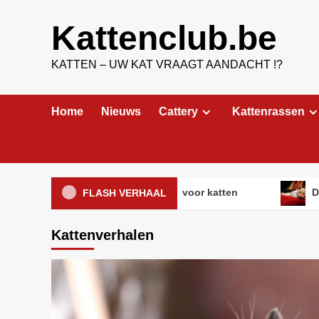
Ga
naar
Kattenclub.be
de
inhoud
KATTEN – UW KAT VRAAGT AANDACHT !?
Home
Nieuws
Cattery
Kattenrassen
Vloerverwarming: ideaal voor katten
De 5 leuk
FLASH VERHAAL
Kattenverhalen