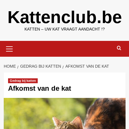
Ga
Kattenclub.be
naar
de
inhoud
KATTEN – UW KAT VRAAGT AANDACHT !?
Primair
menu
HOME
GEDRAG BIJ KATTEN
AFKOMST VAN DE KAT
Gedrag bij katten
Afkomst van de kat