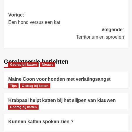
Bericht
Vorige:
Een hond versus een kat
navigatie
Volgende:
Territorium en sproeien
Gerelateerde berichten
Gedrag bij katten
Nieuws
Maine Coon voor honden met verlatingsangst
Tips
Gedrag bij katten
Krabpaal helpt katten bij het slijpen van klauwen
Gedrag bij katten
Kunnen katten spoken zien ?