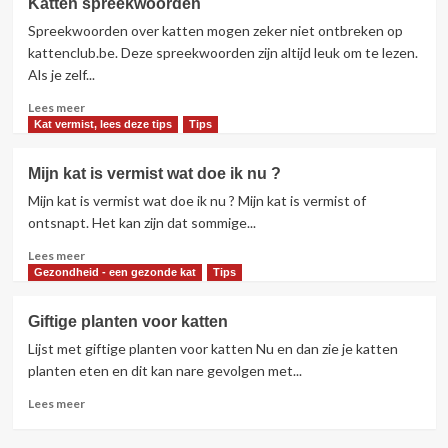
Katten spreekwoorden
databank
Spreekwoorden over katten mogen zeker niet ontbreken op
voor
registratie
kattenclub.be. Deze spreekwoorden zijn altijd leuk om te lezen.
van
Als je zelf...
katten
Lees
Lees meer
meer
Kat vermist, lees deze tips
Tips
over
Katten
Mijn kat is vermist wat doe ik nu ?
spreekwoorden
Mijn kat is vermist wat doe ik nu ? Mijn kat is vermist of
ontsnapt. Het kan zijn dat sommige...
Lees
Lees meer
meer
Gezondheid - een gezonde kat
Tips
over
Mijn
Giftige planten voor katten
kat
Lijst met giftige planten voor katten Nu en dan zie je katten
is
vermist
planten eten en dit kan nare gevolgen met...
wat
Lees
Lees meer
doe
meer
ik
over
nu