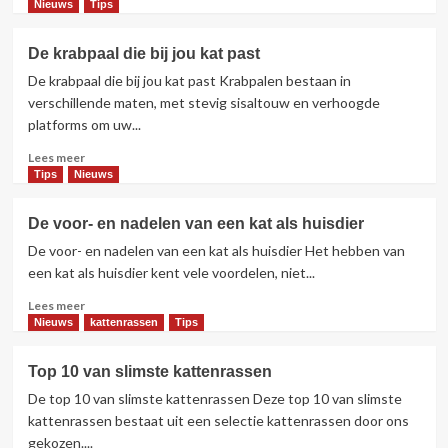
meer
Nieuws
Tips
over
Zo
De krabpaal die bij jou kat past
houd
De krabpaal die bij jou kat past Krabpalen bestaan in
je
je
verschillende maten, met stevig sisaltouw en verhoogde
kat
platforms om uw...
uit
Lees
de
Lees meer
meer
gordijnen
Tips
Nieuws
over
De
De voor- en nadelen van een kat als huisdier
krabpaal
De voor- en nadelen van een kat als huisdier Het hebben van
die
bij
een kat als huisdier kent vele voordelen, niet...
jou
Lees
Lees meer
kat
meer
Nieuws
kattenrassen
Tips
past
over
De
Top 10 van slimste kattenrassen
voor-
De top 10 van slimste kattenrassen Deze top 10 van slimste
en
nadelen
kattenrassen bestaat uit een selectie kattenrassen door ons
van
gekozen....