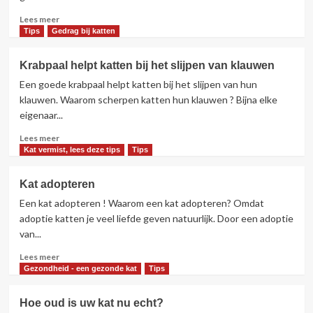
een
Lees
kat
Lees meer
meer
als
Tips
Gedrag bij katten
over
huisdier
Top
Krabpaal helpt katten bij het slijpen van klauwen
10
Een goede krabpaal helpt katten bij het slijpen van hun
van
slimste
klauwen. Waarom scherpen katten hun klauwen ? Bijna elke
kattenrassen
eigenaar...
Lees
Lees meer
meer
Kat vermist, lees deze tips
Tips
over
Krabpaal
Kat adopteren
helpt
Een kat adopteren ! Waarom een kat adopteren? Omdat
katten
bij
adoptie katten je veel liefde geven natuurlijk. Door een adoptie
het
van...
slijpen
Lees
van
Lees meer
meer
klauwen
Gezondheid - een gezonde kat
Tips
over
Kat
Hoe oud is uw kat nu echt?
adopteren