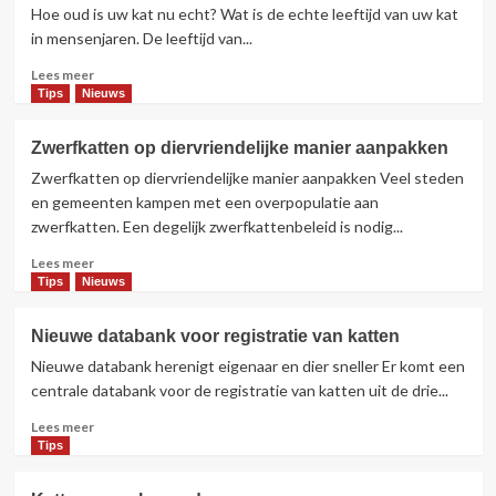
Hoe oud is uw kat nu echt? Wat is de echte leeftijd van uw kat
in mensenjaren. De leeftijd van...
Lees
Lees meer
meer
Tips
Nieuws
over
Hoe
Zwerfkatten op diervriendelijke manier aanpakken
oud
Zwerfkatten op diervriendelijke manier aanpakken Veel steden
is
uw
en gemeenten kampen met een overpopulatie aan
kat
zwerfkatten. Een degelijk zwerfkattenbeleid is nodig...
nu
Lees
echt?
Lees meer
meer
Tips
Nieuws
over
Zwerfkatten
Nieuwe databank voor registratie van katten
op
Nieuwe databank herenigt eigenaar en dier sneller Er komt een
diervriendelijke
manier
centrale databank voor de registratie van katten uit de drie...
aanpakken
Lees
Lees meer
meer
Tips
over
Nieuwe