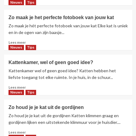
meer
Nieuws
Tips
over
Je
Zo maak je het perfecte fotoboek van jouw kat
kat
Zo maak je hét perfecte fotoboek van jouw kat Elke kat is uniek
optimaal
beschermd!
en in de ogen van zijn baasje...
4
Lees
Lees meer
voordelen
meer
Nieuws
Tips
van
over
een
Zo
verzekering
Kattenkamer, wel of geen goed idee?
maak
voor
Kattenkamer wel of geen goed idee? Katten hebben het
je
je
het
liefste toegang tot elke ruimte. In je huis, in de schuur...
huisdier
perfecte
Lees
Lees meer
fotoboek
meer
Nieuws
Tips
van
over
jouw
Kattenkamer,
kat
Zo houd je je kat uit de gordijnen
wel
Zo houd je je kat uit de gordijnen Katten klimmen graag en
of
geen
gordijnen lijken een uitstekende klimmuur voor je huisdier....
goed
Lees
Lees meer
idee?