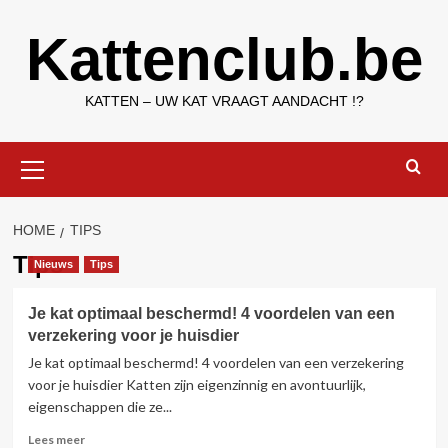
Ga
Kattenclub.be
naar
de
inhoud
KATTEN – UW KAT VRAAGT AANDACHT !?
Primair
menu
HOME
TIPS
Tips
Nieuws
Tips
Je kat optimaal beschermd! 4 voordelen van een
verzekering voor je huisdier
Je kat optimaal beschermd! 4 voordelen van een verzekering
voor je huisdier Katten zijn eigenzinnig en avontuurlijk,
eigenschappen die ze...
Lees
Lees meer