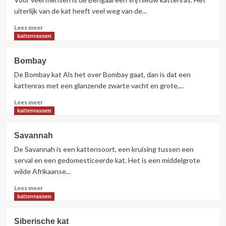
uiterlijk van de kat heeft veel weg van de...
Lees
Lees meer
meer
kattenrassen
over
Bengaal
Bombay
De Bombay kat Als het over Bombay gaat, dan is dat een
kattenras met een glanzende zwarte vacht en grote,...
Lees
Lees meer
meer
kattenrassen
over
Bombay
Savannah
De Savannah is een kattensoort, een kruising tussen een
serval en een gedomesticeerde kat. Het is een middelgrote
wilde Afrikaanse...
Lees
Lees meer
meer
kattenrassen
over
Savannah
Siberische kat