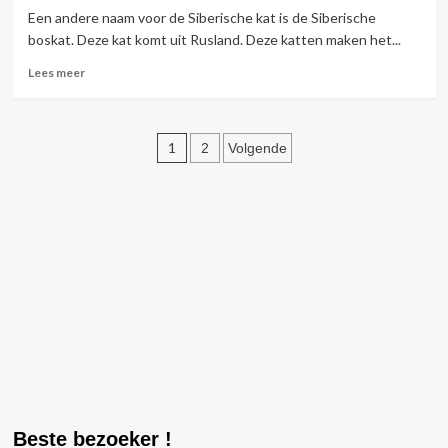
Een andere naam voor de Siberische kat is de Siberische
boskat. Deze kat komt uit Rusland. Deze katten maken het...
Lees
Lees meer
meer
over
Siberische
Berichten
kat
1
2
Volgende
paginering
Beste bezoeker !