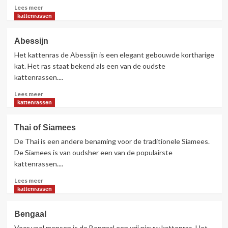
Lees
Lees meer
meer
kattenrassen
over
Devon
Abessijn
Rex
Het kattenras de Abessijn is een elegant gebouwde kortharige
kat. Het ras staat bekend als een van de oudste
kattenrassen....
Lees
Lees meer
meer
kattenrassen
over
Abessijn
Thai of Siamees
De Thai is een andere benaming voor de traditionele Siamees.
De Siamees is van oudsher een van de populairste
kattenrassen....
Lees
Lees meer
meer
kattenrassen
over
Thai
Bengaal
of
Voor veel mensen is de Bengaal een vrij nieuw kattenras. Het
Siamees