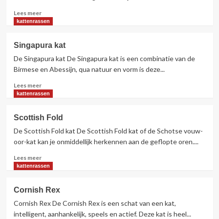
Lees
Lees meer
meer
kattenrassen
over
Balinees
Singapura kat
De Singapura kat De Singapura kat is een combinatie van de
Birmese en Abessijn, qua natuur en vorm is deze...
Lees
Lees meer
meer
kattenrassen
over
Singapura
Scottish Fold
kat
De Scottish Fold kat De Scottish Fold kat of de Schotse vouw-
oor-kat kan je onmiddellijk herkennen aan de geflopte oren....
Lees
Lees meer
meer
kattenrassen
over
Scottish
Cornish Rex
Fold
Cornish Rex De Cornish Rex is een schat van een kat,
intelligent, aanhankelijk, speels en actief. Deze kat is heel...