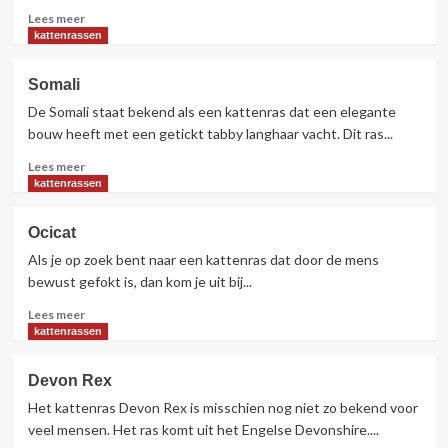
Lees
Lees meer
meer
kattenrassen
over
Sphynx
Somali
of
De Somali staat bekend als een kattenras dat een elegante
naaktkat
bouw heeft met een getickt tabby langhaar vacht. Dit ras...
Lees
Lees meer
meer
kattenrassen
over
Somali
Ocicat
Als je op zoek bent naar een kattenras dat door de mens
bewust gefokt is, dan kom je uit bij...
Lees
Lees meer
meer
kattenrassen
over
Ocicat
Devon Rex
Het kattenras Devon Rex is misschien nog niet zo bekend voor
veel mensen. Het ras komt uit het Engelse Devonshire....