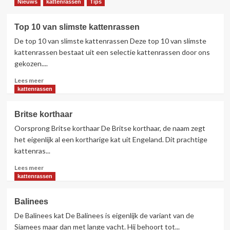
Nieuws
kattenrassen
Tips
Top 10 van slimste kattenrassen
De top 10 van slimste kattenrassen Deze top 10 van slimste
kattenrassen bestaat uit een selectie kattenrassen door ons
gekozen....
Lees
Lees meer
meer
kattenrassen
over
Top
Britse korthaar
10
Oorsprong Britse korthaar De Britse korthaar, de naam zegt
van
slimste
het eigenlijk al een kortharige kat uit Engeland. Dit prachtige
kattenrassen
kattenras...
Lees
Lees meer
meer
kattenrassen
over
Britse
Balinees
korthaar
De Balinees kat De Balinees is eigenlijk de variant van de
Siamees maar dan met lange vacht. Hij behoort tot...