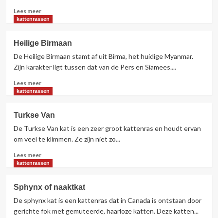
Lees
Lees meer
meer
kattenrassen
over
Cornish
Heilige Birmaan
Rex
De Heilige Birmaan stamt af uit Birma, het huidige Myanmar.
Zijn karakter ligt tussen dat van de Pers en Siamees....
Lees
Lees meer
meer
kattenrassen
over
Heilige
Turkse Van
Birmaan
De Turkse Van kat is een zeer groot kattenras en houdt ervan
om veel te klimmen. Ze zijn niet zo...
Lees
Lees meer
meer
kattenrassen
over
Turkse
Sphynx of naaktkat
Van
De sphynx kat is een kattenras dat in Canada is ontstaan door
gerichte fok met gemuteerde, haarloze katten. Deze katten...