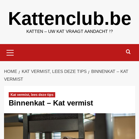
Ga
Kattenclub.be
naar
de
inhoud
KATTEN – UW KAT VRAAGT AANDACHT !?
Primair
menu
HOME
KAT VERMIST, LEES DEZE TIPS
BINNENKAT – KAT
VERMIST
Kat vermist, lees deze tips
Binnenkat – Kat vermist