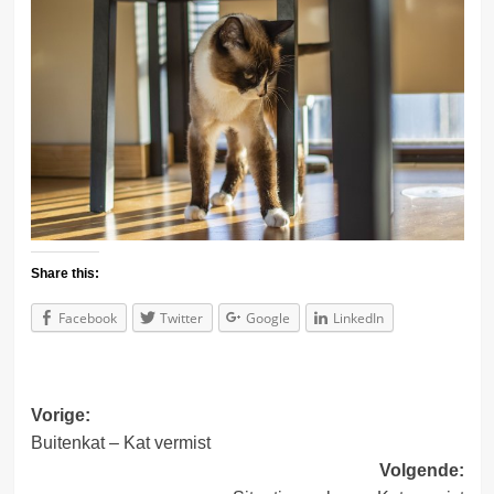
Share this:
Facebook
Twitter
Google
LinkedIn
Bericht
Vorige:
Buitenkat – Kat vermist
navigatie
Volgende: