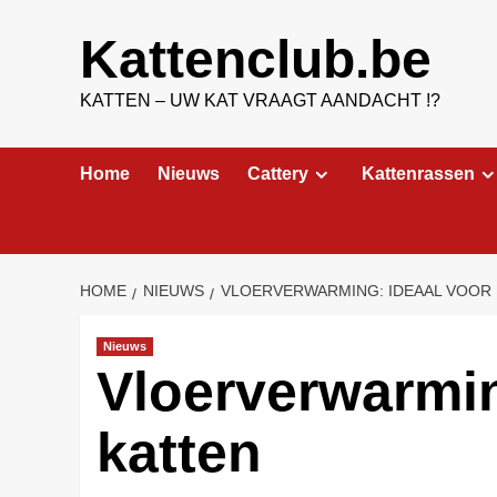
Ga
naar
Kattenclub.be
de
inhoud
KATTEN – UW KAT VRAAGT AANDACHT !?
Home
Nieuws
Cattery
Kattenrassen
HOME
NIEUWS
VLOERVERWARMING: IDEAAL VOOR
Nieuws
Vloerverwarmin
katten