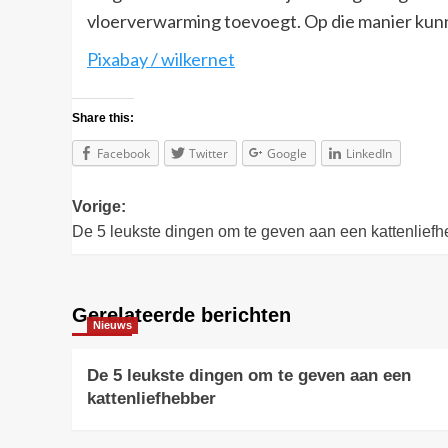
vloerverwarming toevoegt. Op die manier kunnen
Pixabay / wilkernet
Share this:
Facebook
Twitter
Google
LinkedIn
Bericht
Vorige:
De 5 leukste dingen om te geven aan een kattenlief
navigatie
Gerelateerde berichten
Nieuws
De 5 leukste dingen om te geven aan een
kattenliefhebber