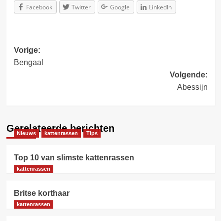
Facebook
Twitter
Google
LinkedIn
Bericht
Vorige:
Bengaal
navigatie
Volgende:
Abessijn
Gerelateerde berichten
Nieuws
kattenrassen
Tips
Top 10 van slimste kattenrassen
kattenrassen
Britse korthaar
kattenrassen