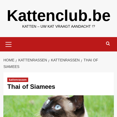
Ga
Kattenclub.be
naar
de
inhoud
KATTEN – UW KAT VRAAGT AANDACHT !?
Primair
menu
HOME
KATTENRASSEN
KATTENRASSEN
THAI OF
SIAMEES
kattenrassen
Thai of Siamees