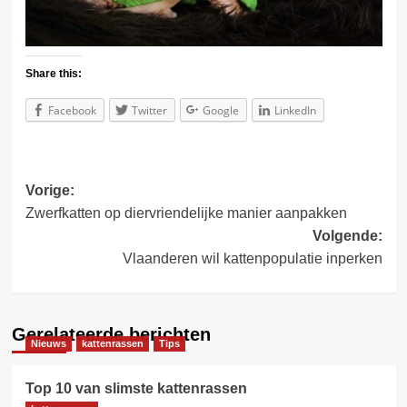
Share this:
Facebook
Twitter
Google
LinkedIn
Bericht
Vorige:
Zwerfkatten op diervriendelijke manier aanpakken
navigatie
Volgende:
Vlaanderen wil kattenpopulatie inperken
Gerelateerde berichten
Nieuws
kattenrassen
Tips
Top 10 van slimste kattenrassen