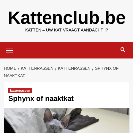
Ga
Kattenclub.be
naar
de
inhoud
KATTEN – UW KAT VRAAGT AANDACHT !?
Primair
menu
HOME
KATTENRASSEN
KATTENRASSEN
SPHYNX OF
NAAKTKAT
kattenrassen
Sphynx of naaktkat