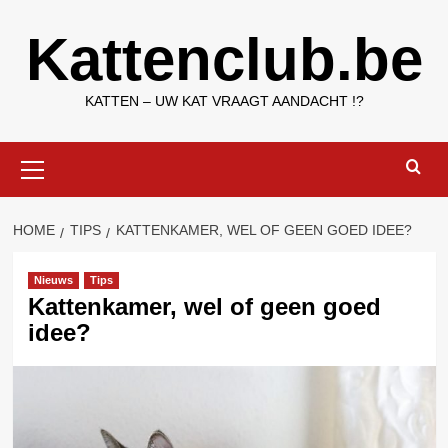
Ga
Kattenclub.be
naar
de
inhoud
KATTEN – UW KAT VRAAGT AANDACHT !?
Primair
menu
HOME
TIPS
KATTENKAMER, WEL OF GEEN GOED IDEE?
Nieuws
Tips
Kattenkamer, wel of geen goed
idee?