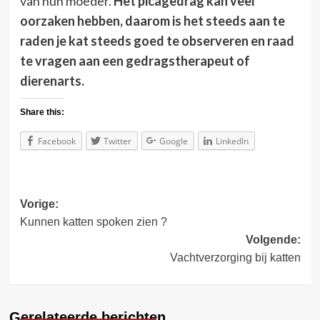
van hun moeder.
Het picagedrag kan veel
oorzaken hebben, daarom is het steeds aan te
raden je kat steeds goed te observeren en raad
te vragen aan een gedragstherapeut of
dierenarts.
Share this:
Facebook
Twitter
Google
LinkedIn
Bericht
Vorige:
Kunnen katten spoken zien ?
navigatie
Volgende:
Vachtverzorging bij katten
Gerelateerde berichten