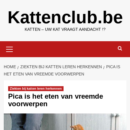
Ga
Kattenclub.be
naar
de
inhoud
KATTEN – UW KAT VRAAGT AANDACHT !?
Primair
menu
HOME
ZIEKTEN BIJ KATTEN LEREN HERKENNEN
PICA IS
HET ETEN VAN VREEMDE VOORWERPEN
Ziekten bij katten leren herkennen
Pica is het eten van vreemde
voorwerpen