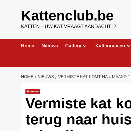
Ga
naar
Kattenclub.be
de
inhoud
KATTEN – UW KAT VRAAGT AANDACHT !?
Home
Nieuws
Cattery
Kattenrassen
HOME
NIEUWS
VERMISTE KAT KOMT NA 4 MAAND 
Nieuws
Vermiste kat k
terug naar hui