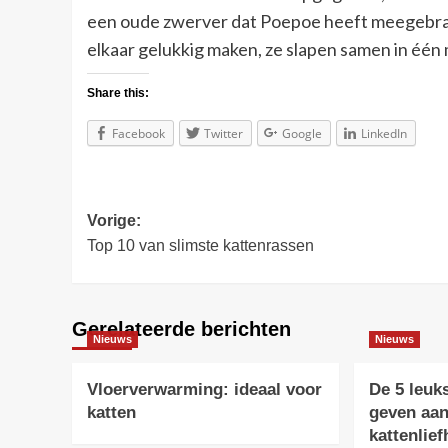
een oude zwerver dat Poepoe heeft meegebracht
elkaar gelukkig maken, ze slapen samen in éé
Share this:
Facebook
Twitter
Google
LinkedIn
Bericht
Vorige:
Top 10 van slimste kattenrassen
navigatie
Gerelateerde berichten
Nieuws
Nieuws
Vloerverwarming: ideaal voor
De 5 leuk
katten
geven aan
kattenlie