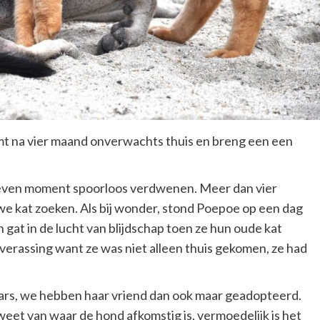
komt na vier maand onverwachts thuis en breng een een
even moment spoorloos verdwenen. Meer dan vier
e kat zoeken. Als bij wonder, stond Poepoe op een dag
gat in de lucht van blijdschap toen ze hun oude kat
erassing want ze was niet alleen thuis gekomen, ze had
aars, we hebben haar vriend dan ook maar geadopteerd.
weet van waar de hond afkomstig is, vermoedelijk is het