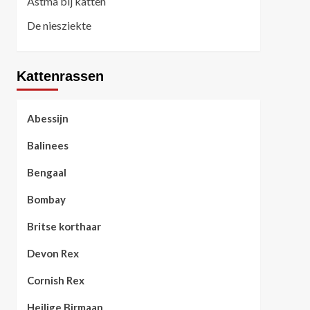
Astma bij katten
De niesziekte
Kattenrassen
Abessijn
Balinees
Bengaal
Bombay
Britse korthaar
Devon Rex
Cornish Rex
Heilige Birmaan