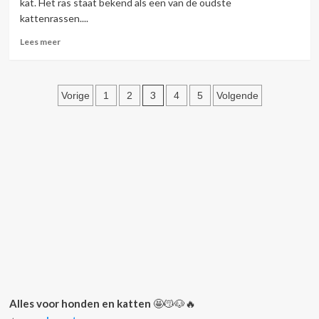
kat. Het ras staat bekend als een van de oudste
kattenrassen....
Lees
Lees meer
meer
over
Abessijn
Berichten
3
Vorige
1
2
4
5
Volgende
paginering
Alles voor honden en katten
🤩😽🐶🔥