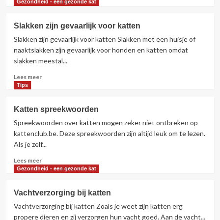
meer
Gezondheid - een gezonde kat
over
Nieuwe
Slakken zijn gevaarlijk voor katten
databank
Slakken zijn gevaarlijk voor katten Slakken met een huisje of
voor
registratie
naaktslakken zijn gevaarlijk voor honden en katten omdat
van
slakken meestal...
katten
Lees
Lees meer
meer
Tips
over
Slakken
Katten spreekwoorden
zijn
Spreekwoorden over katten mogen zeker niet ontbreken op
gevaarlijk
voor
kattenclub.be. Deze spreekwoorden zijn altijd leuk om te lezen.
katten
Als je zelf...
Lees
Lees meer
meer
Gezondheid - een gezonde kat
over
Katten
Vachtverzorging bij katten
spreekwoorden
Vachtverzorging bij katten Zoals je weet zijn katten erg
propere dieren en zij verzorgen hun vacht goed. Aan de vacht...