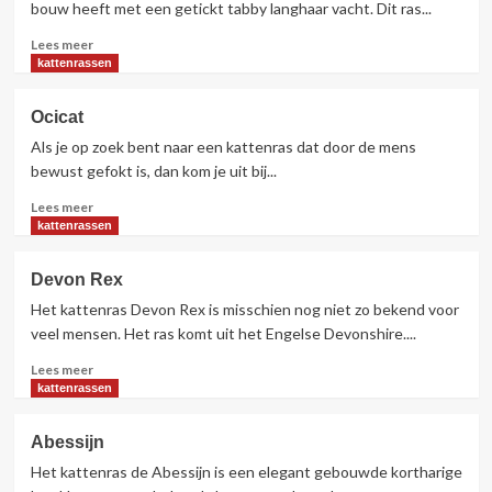
vermist
bouw heeft met een getickt tabby langhaar vacht. Dit ras...
wat
Lees
Lees meer
doe
meer
kattenrassen
ik
over
nu
Somali
?
Ocicat
Als je op zoek bent naar een kattenras dat door de mens
bewust gefokt is, dan kom je uit bij...
Lees
Lees meer
meer
kattenrassen
over
Ocicat
Devon Rex
Het kattenras Devon Rex is misschien nog niet zo bekend voor
veel mensen. Het ras komt uit het Engelse Devonshire....
Lees
Lees meer
meer
kattenrassen
over
Devon
Abessijn
Rex
Het kattenras de Abessijn is een elegant gebouwde kortharige