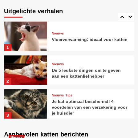
Zo maak je het perfecte fotoboek
van jouw kat
Uitgelichte verhalen
5
Nieuws
Vloerverwarming: ideaal voor katten
1
Nieuws
De 5 leukste dingen om te geven
aan een kattenliefhebber
2
Nieuws
Tips
Je kat optimaal beschermd! 4
voordelen van een verzekering voor
je huisdier
3
Gedrag bij katten
Nieuws
Aanbevolen katten berichten
Nieuws