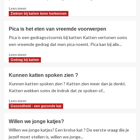
Lees
Lees meer
meer
Ziekten bij katten leren herkennen
over
Vachtverzorging
Pica is het eten van vreemde voorwerpen
bij
Pica is een gedragsstoornis bij katten Katten vertonen soms
katten
een vreemde gedrag dat men pica noemt. Pica kan bij alle...
Lees
Lees meer
meer
Gedrag bij katten
over
Pica
Kunnen katten spoken zien ?
is
Kunnen katten spoken zien ? Katten zien meer dan je denkt.
het
eten
Katten wekken soms de indruk dat ze spoken of...
van
Lees
Lees meer
vreemde
meer
Gezondheid - een gezonde kat
voorwerpen
over
Kunnen
Willen we jonge katjes?
katten
Willen we jonge katjes? Een krolse kat ? De eerste vraag die je
spoken
zien
jezelf moet stellen is, willen we jonge...