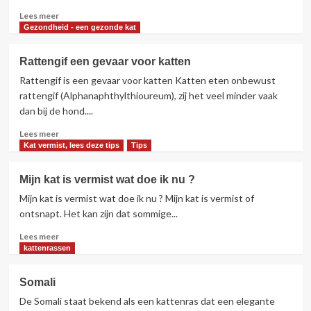
?
Lees
Lees meer
meer
Gezondheid - een gezonde kat
over
Willen
Rattengif een gevaar voor katten
we
Rattengif is een gevaar voor katten Katten eten onbewust
jonge
katjes?
rattengif (Alphanaphthylthioureum), zij het veel minder vaak
dan bij de hond....
Lees
Lees meer
meer
Kat vermist, lees deze tips
Tips
over
Rattengif
Mijn kat is vermist wat doe ik nu ?
een
Mijn kat is vermist wat doe ik nu ? Mijn kat is vermist of
gevaar
voor
ontsnapt. Het kan zijn dat sommige...
katten
Lees
Lees meer
meer
kattenrassen
over
Mijn
Somali
kat
De Somali staat bekend als een kattenras dat een elegante
is