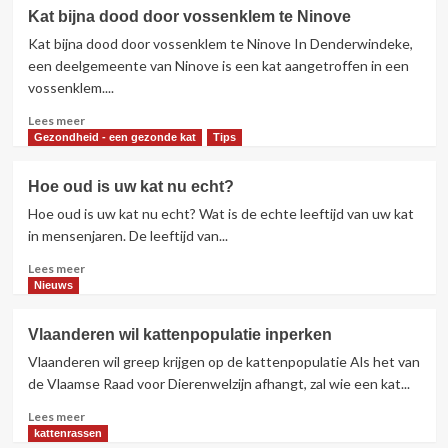
voordelen van een verzekering voor
Kat bijna dood door vossenklem te Ninove
je huisdier
3
Kat bijna dood door vossenklem te Ninove In Denderwindeke,
een deelgemeente van Ninove is een kat aangetroffen in een
Gedrag bij katten
Nieuws
vossenklem....
Maine Coon voor honden met
Lees
Lees meer
verlatingsangst
meer
4
Gezondheid - een gezonde kat
Tips
over
Kat
Hoe oud is uw kat nu echt?
bijna
Nieuws
Tips
Zo maak je het perfecte fotoboek
Hoe oud is uw kat nu echt? Wat is de echte leeftijd van uw kat
dood
van jouw kat
door
in mensenjaren. De leeftijd van...
5
vossenklem
Lees
Lees meer
te
meer
Nieuws
Ninove
over
Hoe
Vlaanderen wil kattenpopulatie inperken
oud
Vlaanderen wil greep krijgen op de kattenpopulatie Als het van
is
uw
de Vlaamse Raad voor Dierenwelzijn afhangt, zal wie een kat...
kat
Lees
Lees meer
nu
meer
kattenrassen
echt?