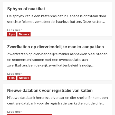
over
Vlaanderen
Sphynx of naaktkat
wil
De sphynx kat is een kattenras dat in Canada is ontstaan door
kattenpopulatie
inperken
gerichte fok met gemuteerde, haarloze katten. Deze katten...
Lees
Lees meer
meer
Tips
Nieuws
over
Sphynx
Zwerfkatten op diervriendelijke manier aanpakken
of
Zwerfkatten op diervriendelijke manier aanpakken Veel steden
naaktkat
en gemeenten kampen met een overpopulatie aan
zwerfkatten. Een degelijk zwerfkattenbeleid is nodig...
Lees
Lees meer
meer
Tips
Nieuws
over
Zwerfkatten
Nieuwe databank voor registratie van katten
op
Nieuwe databank herenigt eigenaar en dier sneller Er komt een
diervriendelijke
manier
centrale databank voor de registratie van katten uit de drie...
aanpakken
Lees
Lees meer