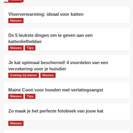
Maine Coon voor honden met
verlatingsangst
4
Vloerverwarming: ideaal voor katten
Nieuws
Nieuws
Tips
Zo maak je het perfecte fotoboek
De 5 leukste dingen om te geven aan een
van jouw kat
kattenliefhebber
5
Nieuws
Tips
Je kat optimaal beschermd! 4 voordelen van een
Nieuws
Vloerverwarming: ideaal voor katten
verzekering voor je huisdier
Gedrag bij katten
Nieuws
1
Maine Coon voor honden met verlatingsangst
Nieuws
Nieuws
Tips
De 5 leukste dingen om te geven
aan een kattenliefhebber
2
Zo maak je het perfecte fotoboek van jouw kat
Nieuws
Tips
Nieuws
Je kat optimaal beschermd! 4