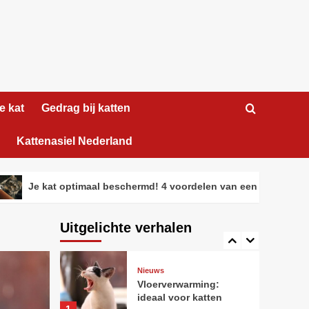
kattenliefhebber
2
Nieuws
Tips
Je kat optimaal
beschermd! 4
voordelen van een
3
verzekering voor je
huisdier
e kat
Gedrag bij katten
Gedrag bij katten
Nieuws
Maine Coon voor
honden met
Kattenasiel Nederland
verlatingsangst
4
 kat optimaal beschermd! 4 voordelen van een verzekering voor j
Nieuws
Tips
Zo maak je het perfecte
fotoboek van jouw kat
Uitgelichte verhalen
5
Nieuws
Vloerverwarming:
ideaal voor katten