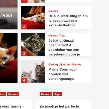
1
Nieuws
l voor
De 5 leukste dingen om
te geven aan een
kattenliefhebber
2
Nieuws
Tips
Je kat optimaal
Nieuws
T
beschermd! 4
Je k
voordelen van een
3
verzekering voor je
 dingen om te geven
huisdier
voor
 te
Gedrag bij katten
Nieuws
Maine Coon voor
enliefhebber
voor
honden met
verlatingsangst
4
Nieuws
Tips
tten
Nieuws
Nieuws
Tips
Zo maak je het perfecte
fotoboek van jouw kat
n voor honden
Zo maak je het perfecte
5