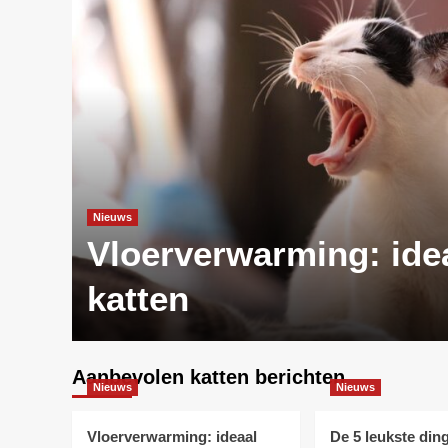
Nieuws
oek
Vloerverwarming: ide
katten
Aanbevolen katten berichten
Nieuws
Nieuws
Vloerverwarming: ideaal
De 5 leukste din