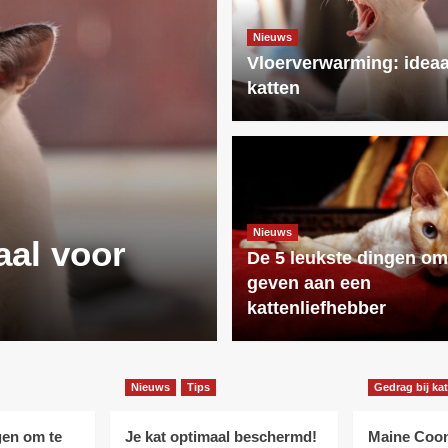
Nieuws
Vloerverwarming: ideaa
katten
Nieuws
Nieuws
aal voor
De 5 leukste
De 5 leukste dingen om
geven aan een
aan een katt
kattenliefhebber
Nieuws
Tips
Gedrag bij ka
gen om te
Je kat optimaal beschermd!
Maine Coo