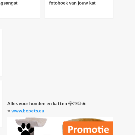
ngsangst
fotoboek van jouw kat
Nieuws
Vloerverwarming:
ideaal voor katten
1
Nieuws
De 5 leukste dingen om
te geven aan een
kattenliefhebber
2
Nieuws
Tips
Je kat optimaal
beschermd! 4
voordelen van een
3
verzekering voor je
Alles voor honden en katten
🤩😽🐶🔥
huisdier
⭐️
www.bopets.eu
Gedrag bij katten
Nieuws
Maine Coon voor
honden met
verlatingsangst
4