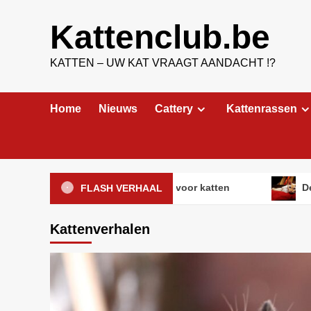
Ga
naar
Kattenclub.be
de
inhoud
KATTEN – UW KAT VRAAGT AANDACHT !?
Home
Nieuws
Cattery
Kattenrassen
Vloerverwarming: ideaal voor katten
De 5 leuk
FLASH VERHAAL
Kattenverhalen