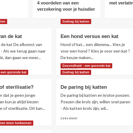
4 voordelen van een
met verlati
verzekering voor je huisdier
tten
Gedrag bij katten
an de kat
Een hond versus een kat
 de kat De afkomst van
Hond of kat... een dilemma... Kies je
 - Als we terug gaan naar
voor een hond ? Kies je voor een kat ?
ë, dan gaan we meer...
De keuze maken...
Gezondheid - een gezonde kat
s
Lees
Lees meer
r
meer
 een gezonde kat
Gedrag bij katten
r
over
omst
Een
of sterilisatie?
De paring bij katten
hond
versus
r dat je geen jonge
De paring bij katten en krolse poezen.
een
dan kun je altijd kiezen
Poezen die krols zijn, willen snel paren
kat
 of sterilisatie. Dit kan...
- Als katten krols zijn, wil...
s
Lees
Lees meer
r
meer
atten leren herkennen
r
over