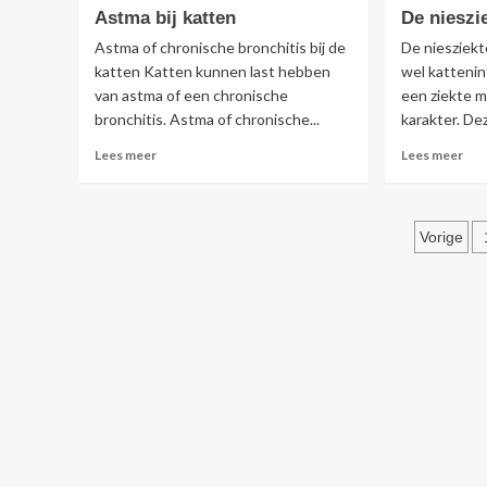
Tips
Cas
Astma bij katten
De nieszi
voor
of
een
ster
Astma of chronische bronchitis bij de
De niesziekt
gezonde
katten Katten kunnen last hebben
wel kattenin
kat
van astma of een chronische
een ziekte 
bronchitis. Astma of chronische...
karakter. De
Lees
Lee
Lees meer
Lees meer
meer
mee
over
ove
Astma
De
Beri
bij
nie
Vorige
katten
pagi