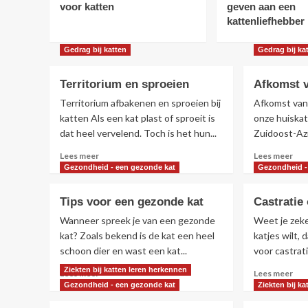
voor katten
geven aan een
kattenliefhebber
Gedrag bij katten
Gedrag bij ka
Territorium en sproeien
Afkomst v
Territorium afbakenen en sproeien bij
Afkomst van
katten Als een kat plast of sproeit is
onze huiskat
dat heel vervelend. Toch is het hun...
Zuidoost-Azi
Lees
Lee
Lees meer
Lees meer
meer
mee
Gezondheid - een gezonde kat
Gezondheid -
over
ove
Territorium
Afk
Tips voor een gezonde kat
Castratie 
en
van
sproeien
de
Wanneer spreek je van een gezonde
Weet je zeke
kat
kat? Zoals bekend is de kat een heel
katjes wilt, 
schoon dier en wast een kat...
voor castratie
Ziekten bij katten leren herkennen
Lees
Lee
Lees meer
Lees meer
meer
mee
Gezondheid - een gezonde kat
Ziekten bij k
over
ove