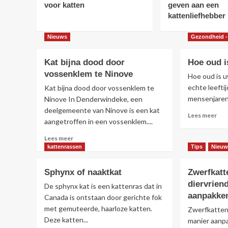
voor katten
geven aan een
kattenliefhebber
Nieuws
Gezondheid -
Kat bijna dood door
Hoe oud i
vossenklem te Ninove
Hoe oud is u
echte leeftij
Kat bijna dood door vossenklem te
mensenjaren. 
Ninove In Denderwindeke, een
deelgemeente van Ninove is een kat
Lee
Lees meer
aangetroffen in een vossenklem....
mee
ove
Lees
Lees meer
Ho
meer
kattenrassen
Tips
Nieuw
oud
over
is
Kat
Sphynx of naaktkat
Zwerfkatt
uw
bijna
kat
diervrien
dood
De sphynx kat is een kattenras dat in
nu
door
aanpakke
Canada is ontstaan door gerichte fok
ech
vossenklem
met gemuteerde, haarloze katten.
Zwerfkatten 
te
Deze katten...
manier aanp
Ninove