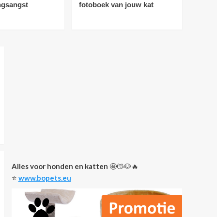
ngsangst
fotoboek van jouw kat
Nieuws
Vloerverwarming:
ideaal voor katten
1
Nieuws
De 5 leukste dingen om
te geven aan een
kattenliefhebber
2
Nieuws
Tips
Je kat optimaal
beschermd! 4
voordelen van een
3
verzekering voor je
Alles voor honden en katten
🤩😽🐶🔥
huisdier
⭐️
www.bopets.eu
Gedrag bij katten
Nieuws
Maine Coon voor
honden met
verlatingsangst
4