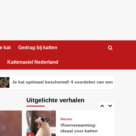
kattenliefhebber
2
Nieuws
Tips
Je kat optimaal
beschermd! 4
voordelen van een
3
verzekering voor je
huisdier
e kat
Gedrag bij katten
Gedrag bij katten
Nieuws
Maine Coon voor
honden met
Kattenasiel Nederland
verlatingsangst
4
 kat optimaal beschermd! 4 voordelen van een verzekering voor je
Nieuws
Tips
Zo maak je het perfecte
fotoboek van jouw kat
Uitgelichte verhalen
5
Nieuws
Vloerverwarming:
ideaal voor katten