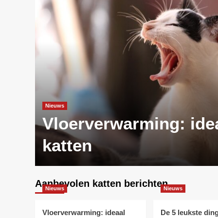
Nieuws
oek
Vloerverwarming: ide
katten
Aanbevolen katten berichten
Nieuws
Nieuws
Vloerverwarming: ideaal
De 5 leukste din