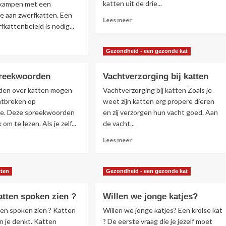
katten uit de drie...
kampen met een
e aan zwerfkatten. Een
Lees
Lees meer
fkattenbeleid is nodig...
meer
over
s
Nieuwe
r
Gezondheid - een gezonde kat
databank
r
voor
rfkatten
preekwoorden
Vachtverzorging bij katten
registratie
van
vriendelijke
den over katten mogen
Vachtverzorging bij katten Zoals je
katten
ier
ntbreken op
weet zijn katten erg propere dieren
pakken
be. Deze spreekwoorden
en zij verzorgen hun vacht goed. Aan
k om te lezen. Als je zelf...
de vacht...
s
Lees
Lees meer
r
meer
r
over
ten
Vachtverzorging
tten
Gezondheid - een gezonde kat
eekwoorden
bij
katten
tten spoken zien ?
Willen we jonge katjes?
en spoken zien ? Katten
Willen we jonge katjes? Een krolse kat
n je denkt. Katten
? De eerste vraag die je jezelf moet