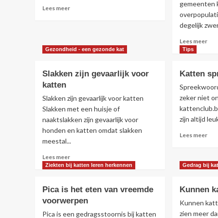
gemeenten 
Lees
Lees meer
overpopulati
meer
degelijk zwer
over
Sphynx
Lee
Lees meer
of
mee
Gezondheid - een gezonde kat
Tips
naaktkat
ove
Zwe
Slakken zijn gevaarlijk voor
Katten s
op
katten
dier
Spreekwoor
man
zeker niet o
Slakken zijn gevaarlijk voor katten
aan
kattenclub.
Slakken met een huisje of
zijn altijd leu
naaktslakken zijn gevaarlijk voor
honden en katten omdat slakken
Lee
Lees meer
meestal...
mee
ove
Lees
Lees meer
Kat
meer
Ziekten bij katten leren herkennen
Gedrag bij ka
spr
over
Slakken
Pica is het eten van vreemde
Kunnen ka
zijn
voorwerpen
gevaarlijk
Kunnen katt
voor
zien meer da
Pica is een gedragsstoornis bij katten