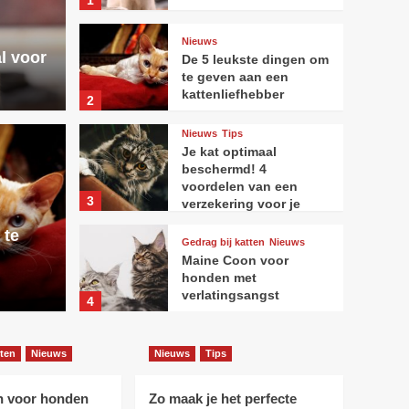
1
Nieuws
l voor
De 5 leukste dingen om
te geven aan een
kattenliefhebber
2
Nieuws
Tips
Je kat optimaal
Nieuws
T
beschermd! 4
Je k
voordelen van een
3
verzekering voor je
 dingen om te geven
huisdier
voor
 te
Gedrag bij katten
Nieuws
Maine Coon voor
enliefhebber
voor
honden met
verlatingsangst
4
Nieuws
Tips
tten
Nieuws
Nieuws
Tips
Zo maak je het perfecte
fotoboek van jouw kat
n voor honden
Zo maak je het perfecte
5