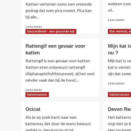
katten
wekken soms
Katten vertonen soms een vreemde
of...
gedrag dat men pica noemt. Pica kan
bij alle...
Lee
Lees meer
mee
Lees
Lees meer
ove
meer
Gezondheid - een gezonde kat
Kat vermist, l
Kun
over
kat
Pica
Rattengif een gevaar voor
Mijn kat i
spo
is
katten
nu ?
zie
het
?
eten
Rattengif is een gevaar voor katten
Mijn kat is v
van
Katten eten onbewust rattengif
kat is vermi
vreemde
(Alphanaphthylthioureum), zij het veel
zijn dat somm
voorwerpen
minder vaak dan bij de hond....
Lee
Lees meer
mee
Lees
Lees meer
ove
meer
kattenrassen
kattenrassen
Mij
over
kat
Rattengif
Ocicat
Devon Re
is
een
ver
gevaar
Als je op zoek bent naar een
Het kattenr
wat
voor
kattenras dat door de mens bewust
nog niet zo 
doe
katten
gefokt is, dan kom je uit bij...
Het ras komt