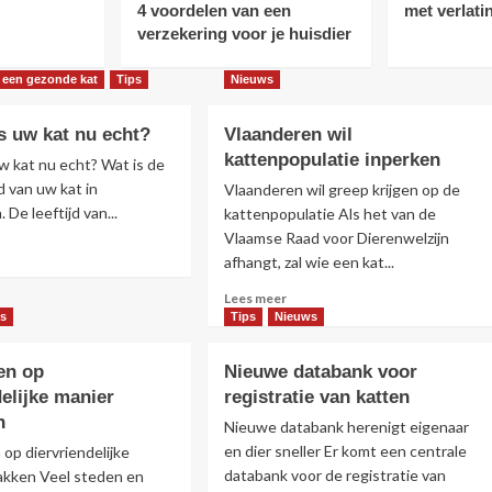
4 voordelen van een
met verlati
verzekering voor je huisdier
 een gezonde kat
Tips
Nieuws
s uw kat nu echt?
Vlaanderen wil
kattenpopulatie inperken
w kat nu echt? Wat is de
d van uw kat in
Vlaanderen wil greep krijgen op de
De leeftijd van...
kattenpopulatie Als het van de
Vlaamse Raad voor Dierenwelzijn
s
afhangt, zal wie een kat...
r
r
Lees
Lees meer
e
meer
s
Tips
Nieuws
over
Vlaanderen
en op
Nieuwe databank voor
wil
delijke manier
registratie van katten
kattenpopulatie
n
inperken
Nieuwe databank herenigt eigenaar
t?
en dier sneller Er komt een centrale
op diervriendelijke
databank voor de registratie van
akken Veel steden en