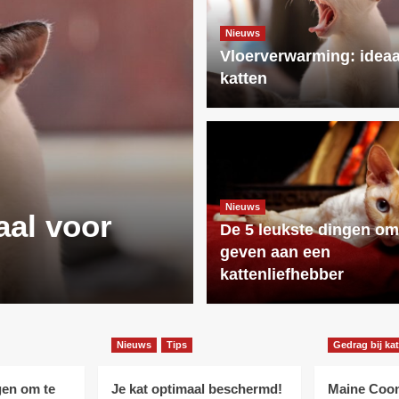
Nieuws
Vloerverwarming: ideaa
katten
Nieuws
Nieuws
aal voor
De 5 leukste
De 5 leukste dingen om
geven aan een
aan een katt
kattenliefhebber
Nieuws
Tips
Gedrag bij ka
gen om te
Je kat optimaal beschermd!
Maine Coo