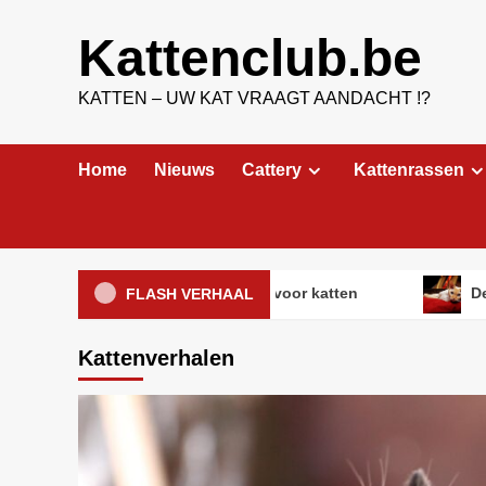
Ga
naar
Kattenclub.be
de
inhoud
KATTEN – UW KAT VRAAGT AANDACHT !?
Home
Nieuws
Cattery
Kattenrassen
Vloerverwarming: ideaal voor katten
De 5 leuks
FLASH VERHAAL
Kattenverhalen