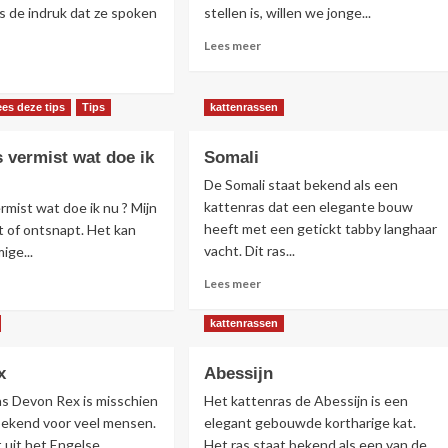
 de indruk dat ze spoken
stellen is, willen we jonge...
Lees
Lees meer
meer
s
over
r
Willen
r
ees deze tips
Tips
kattenrassen
we
nen
jonge
ten
s vermist wat doe ik
Somali
katjes?
ken
n
De Somali staat bekend als een
kattenras dat een elegante bouw
ermist wat doe ik nu ? Mijn
heeft met een getickt tabby langhaar
st of ontsnapt. Het kan
vacht. Dit ras...
ige...
Lees
s
Lees meer
meer
r
over
r
kattenrassen
Somali
n
x
Abessijn
mist
as Devon Rex is misschien
Het kattenras de Abessijn is een
bekend voor veel mensen.
elegant gebouwde kortharige kat.
 uit het Engelse
Het ras staat bekend als een van de