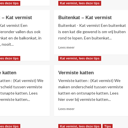
Maak
r
ees deze tips
Kat vermist, lees deze tips
gebruik
r
van
kmachines
 – Kat vermist
Buitenkat – Kat vermist
geluid
ruiken
–
ien
Kat vermist Een
Buitenkat - Kat vermist Een buitenkat
Kat
ieronder vallen dus ook
is een kat die gewend is om vrij buiten
vermist
mist
nkat en de balkonkat, in
rond te lopen. Een buitenkat...
 nooit...
Lees
Lees meer
meer
s
over
r
ees deze tips
Kat vermist, lees deze tips
Buitenkat
r
–
nenkat
 katten
Vermiste katten
Kat
vermist
atten : (Kat vermist) We
Vermiste katten : (Kat vermist) We
mist
scheid tussen vermiste
maken onderscheid tussen vermiste
ntsnapte katten. Lees
katten en ontsnapte katten. Lees
 vermiste katten...
hier over bij vermiste katten...
s
Lees
Lees meer
r
meer
r
over
snapte
Vermiste
ees deze tips
Kat vermist, lees deze tips
Tips