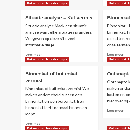
over
mee
Kat vermist, lees deze tips
Kat vermist, l
Meldingen
ove
en
Zoe
Situatie analyse – Kat vermist
Binnenkat
advertenties
geb
plaatsen
ind
Situatie analyse Maak een situatie
Binnenkat - 
kat
analyse want elke situaties is anders.
binnenkat, h
ver
We geven op deze site veel
de katten re
informatie die je...
onze termen,
Lees
Lee
Lees meer
Lees meer
meer
mee
Kat vermist, lees deze tips
Kat vermist, l
over
ove
Situatie
Bin
Binnenkat of buitenkat
Ontsnapte
analyse
–
vermist
–
Kat
Ontsnapte k
Kat
ver
maken onder
Binnenkat of buitenkat vermist We
vermist
katten en o
maken onderscheid tussen een
hier over bij
binnenkat en een buitenkat. Een
binnenkat leeft normaal binnen en
Lee
Lees meer
loopt...
mee
ove
Lees
Lees meer
Ont
meer
Kat vermist, lees deze tips
Kat vermist, l