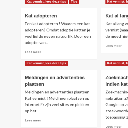
Kat vermist, lees deze tips
Tips
Kat vermist, l
Kat adopteren
Kat al la
Een kat adopteren ! Waarom een kat
Kat al lang v
adopteren? Omdat adoptie katten je
vermist (maa
veel liefde geven natuurlijk. Door een
de moed niet 
adoptie van...
Lee
Lees meer
mee
Lees
Lees meer
ove
meer
Kat
over
Kat vermist, lees deze tips
Kat vermist, l
al
Kat
lan
adopteren
Meldingen en advertenties
Zoekmach
ver
plaatsen
indien ka
Meldingen en advertenties plaatsen -
Zoekmachin
Kat vermist ! Meldingen plaatsen op
gebruiken ZO
internet Er zijn veel sites en plekken
Google op zo
op het...
steekwoorde
toepassing zij
Lees
Lees meer
meer
Lee
Lees meer