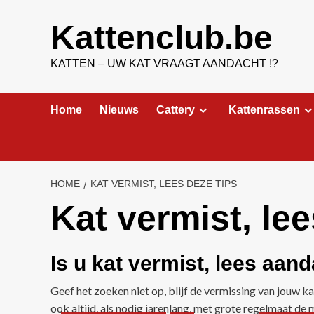
Ga
naar
Kattenclub.be
de
inhoud
KATTEN – UW KAT VRAAGT AANDACHT !?
Home
Nieuws
Cattery
Kattenrassen
HOME
KAT VERMIST, LEES DEZE TIPS
Kat vermist, lee
Is u kat vermist, lees aand
Geef het zoeken niet op, blijf de vermissing van jouw 
ook altijd, als nodig jarenlang, met grote regelmaat de