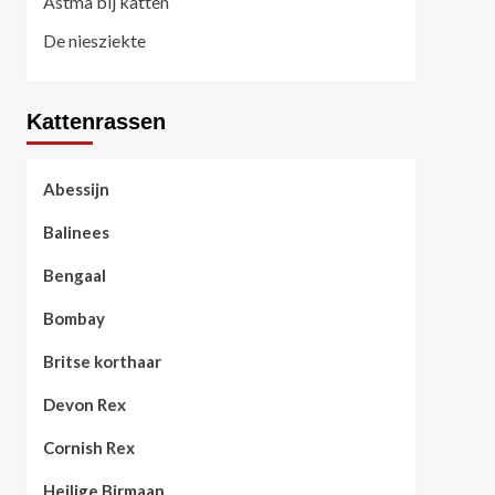
Astma bij katten
De niesziekte
Kattenrassen
Abessijn
Balinees
Bengaal
Bombay
Britse korthaar
Devon Rex
Cornish Rex
Heilige Birmaan