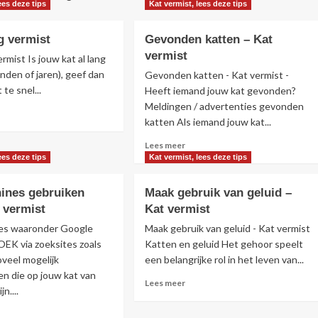
ees deze tips
Kat vermist, lees deze tips
ng vermist
Gevonden katten – Kat
vermist
ermist Is jouw kat al lang
nden of jaren), geef dan
Gevonden katten - Kat vermist -
te snel...
Heeft iemand jouw kat gevonden?
Meldingen / advertenties gevonden
s
katten Als iemand jouw kat...
r
r
Lees
Lees meer
meer
ees deze tips
Kat vermist, lees deze tips
over
g
Gevonden
ines gebruiken
Maak gebruik van geluid –
mist
katten
t vermist
Kat vermist
–
Kat
es waaronder Google
Maak gebruik van geluid - Kat vermist
vermist
EK via zoeksites zoals
Katten en geluid Het gehoor speelt
veel mogelijk
een belangrijke rol in het leven van...
n die op jouw kat van
Lees
Lees meer
n....
meer
over
s