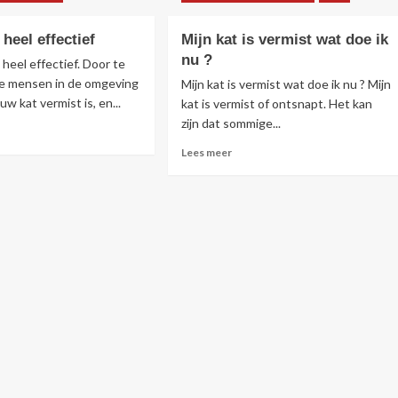
ten
katten
 heel effectief
Mijn kat is vermist wat doe ik
nu ?
t heel effectief. Door te
 je mensen in de omgeving
Mijn kat is vermist wat doe ik nu ? Mijn
w kat vermist is, en...
kat is vermist of ontsnapt. Het kan
zijn dat sommige...
s
r
Lees
Lees meer
r
meer
eren
over
Mijn
l
kat
ctief
is
vermist
wat
doe
ik
nu
?