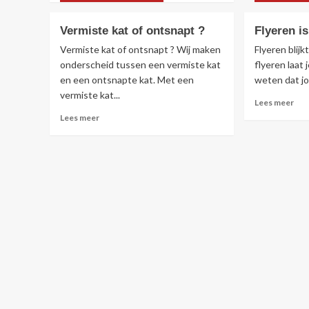
kat
over
Binnenkat
Vermiste kat of ontsnapt ?
Flyeren is
of
buitenkat
Vermiste kat of ontsnapt ? Wij maken
Flyeren blijk
vermist
onderscheid tussen een vermiste kat
flyeren laat
en een ontsnapte kat. Met een
weten dat jou
vermiste kat...
Lee
Lees meer
mee
Lees
Lees meer
ove
meer
Fly
over
is
Vermiste
hee
kat
effe
of
ontsnapt
?