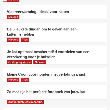
Maine Coon voor honden met
verlatingsangst
4
Vloerverwarming: ideaal voor katten
Nieuws
Nieuws
Tips
Zo maak je het perfecte fotoboek
De 5 leukste dingen om te geven aan een
van jouw kat
kattenliefhebber
5
Nieuws
Tips
Je kat optimaal beschermd! 4 voordelen van een
Nieuws
Vloerverwarming: ideaal voor katten
verzekering voor je huisdier
Gedrag bij katten
Nieuws
1
Maine Coon voor honden met verlatingsangst
Nieuws
Nieuws
Tips
De 5 leukste dingen om te geven
aan een kattenliefhebber
2
Zo maak je het perfecte fotoboek van jouw kat
Nieuws
Tips
Kat vermist, lees deze tips
Je kat optimaal beschermd! 4