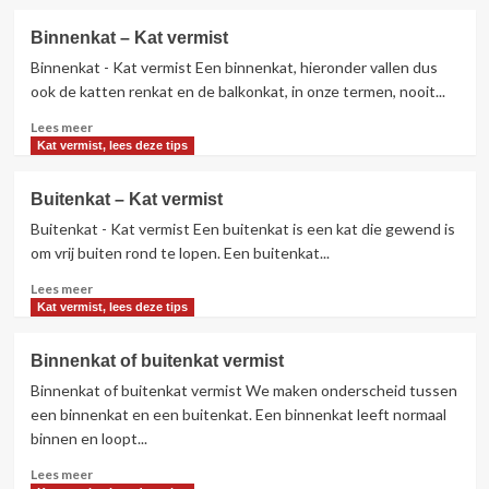
over
Situatie
Binnenkat – Kat vermist
analyse
Binnenkat - Kat vermist Een binnenkat, hieronder vallen dus
–
Kat
ook de katten renkat en de balkonkat, in onze termen, nooit...
vermist
Lees
Lees meer
meer
Kat vermist, lees deze tips
over
Binnenkat
Buitenkat – Kat vermist
–
Buitenkat - Kat vermist Een buitenkat is een kat die gewend is
Kat
vermist
om vrij buiten rond te lopen. Een buitenkat...
Lees
Lees meer
meer
Kat vermist, lees deze tips
over
Buitenkat
Binnenkat of buitenkat vermist
–
Binnenkat of buitenkat vermist We maken onderscheid tussen
Kat
vermist
een binnenkat en een buitenkat. Een binnenkat leeft normaal
binnen en loopt...
Lees
Lees meer