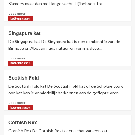
Siamees maar dan met lange vacht. Hij behoort tot...
Lees
Lees meer
meer
kattenrassen
over
Balinees
Singapura kat
De Singapura kat De Singapura kat is een combinatie van de
Birmese en Abessijn, qua natuur en vorm is deze...
Lees
Lees meer
meer
kattenrassen
over
Singapura
Scottish Fold
kat
De Scottish Fold kat De Scottish Fold kat of de Schotse vouw-
oor-kat kan je onmiddellijk herkennen aan de geflopte oren....
Lees
Lees meer
meer
kattenrassen
over
Scottish
Cornish Rex
Fold
Cornish Rex De Cornish Rex is een schat van een kat,