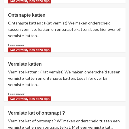
meer
Kat vermist, lees deze tips
over
Binnenkat
Ontsnapte katten
of
Ontsnapte katten : (Kat vermist) We maken onderscheid
buitenkat
vermist
tussen vermiste katten en ontsnapte katten. Lees hier over bij
vermiste katten...
Lees
Lees meer
meer
Kat vermist, lees deze tips
over
Ontsnapte
Vermiste katten
katten
Vermiste katten : (Kat vermist) We maken onderscheid tussen
vermiste katten en ontsnapte katten. Lees hier over bij
vermiste katten...
Lees
Lees meer
meer
Kat vermist, lees deze tips
over
Vermiste
Vermiste kat of ontsnapt ?
katten
Vermiste kat of ontsnapt ? Wij maken onderscheid tussen een
vermiste kat en een ontsnapte kat. Met een vermiste kat...