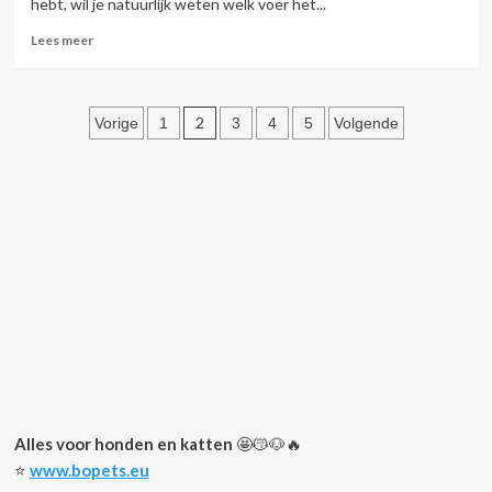
hebt, wil je natuurlijk weten welk voer het...
Lees
Lees meer
meer
over
Kattenvoeding,
Berichten
droogvoer
2
Vorige
1
3
4
5
Volgende
of
paginering
natvoer
Alles voor honden en katten
🤩😽🐶🔥
⭐️
www.bopets.eu