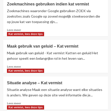
voordelen van een verzekering voor
Zoekmachines gebruiken indien kat vermist
je huisdier
3
Zoekmachines waaronder Google gebruiken ZOEK via
zoeksites zoals Google op zoveel mogelijk steekwoorden die
Gedrag bij katten
Nieuws
op jouw kat van toepassing zijn....
Maine Coon voor honden met
Lees
Lees meer
verlatingsangst
meer
4
Kat vermist, lees deze tips
over
Zoekmachines
Maak gebruik van geluid – Kat vermist
gebruiken
Nieuws
Tips
Zo maak je het perfecte fotoboek
Maak gebruik van geluid - Kat vermist Katten en geluid Het
indien
van jouw kat
kat
gehoor speelt een belangrijke rol in het leven van...
5
vermist
Lees
Lees meer
meer
Kat vermist, lees deze tips
over
Maak
Situatie analyse – Kat vermist
gebruik
Situatie analyse Maak een situatie analyse want elke situaties
van
geluid
is anders. We geven op deze site veel informatie die je...
–
Lees
Lees meer
Kat
meer
Kat vermist, lees deze tips
vermist