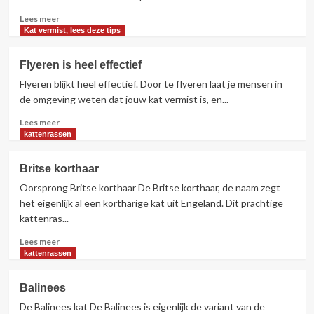
Lees
Lees meer
meer
Kat vermist, lees deze tips
over
Vermiste
Flyeren is heel effectief
kat
Flyeren blijkt heel effectief. Door te flyeren laat je mensen in
of
ontsnapt
de omgeving weten dat jouw kat vermist is, en...
?
Lees
Lees meer
meer
kattenrassen
over
Flyeren
Britse korthaar
is
Oorsprong Britse korthaar De Britse korthaar, de naam zegt
heel
effectief
het eigenlijk al een kortharige kat uit Engeland. Dit prachtige
kattenras...
Lees
Lees meer
meer
kattenrassen
over
Britse
Balinees
korthaar
De Balinees kat De Balinees is eigenlijk de variant van de