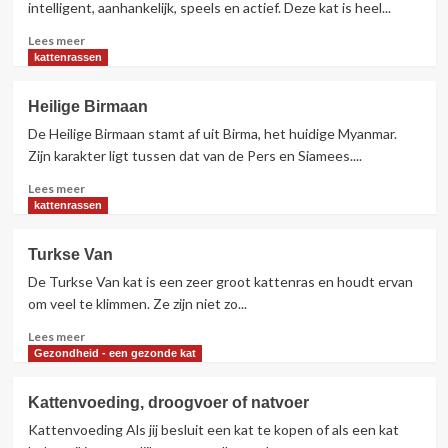
intelligent, aanhankelijk, speels en actief. Deze kat is heel...
Lees
Lees meer
meer
kattenrassen
over
Cornish
Heilige Birmaan
Rex
De Heilige Birmaan stamt af uit Birma, het huidige Myanmar.
Zijn karakter ligt tussen dat van de Pers en Siamees....
Lees
Lees meer
meer
kattenrassen
over
Heilige
Turkse Van
Birmaan
De Turkse Van kat is een zeer groot kattenras en houdt ervan
om veel te klimmen. Ze zijn niet zo...
Lees
Lees meer
meer
Gezondheid - een gezonde kat
over
Turkse
Kattenvoeding, droogvoer of natvoer
Van
Kattenvoeding Als jij besluit een kat te kopen of als een kat