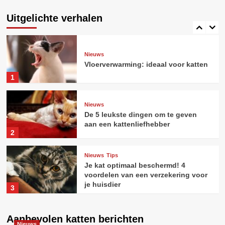
Zo maak je het perfecte fotoboek
van jouw kat
Uitgelichte verhalen
5
Nieuws
Vloerverwarming: ideaal voor katten
1
Nieuws
De 5 leukste dingen om te geven
aan een kattenliefhebber
2
Nieuws
Tips
Je kat optimaal beschermd! 4
voordelen van een verzekering voor
je huisdier
3
Gedrag bij katten
Nieuws
Aanbevolen katten berichten
Nieuws